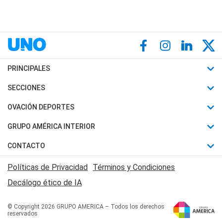
PRINCIPALES
Últimas Noticias
SECCIONES
Política
Horóscopo
OVACIÓN DEPORTES
Sociedad
Motores
Fútbol
GRUPO AMÉRICA INTERIOR
Policiales
Recetas
Mundial
Canal 7 en Vivo
CONTACTO
Judiciales
Trucos caseros
Automovilismo
Radio Nihuil
Acerca de Nosotros
Economia
Políticas de Privacidad
Términos y Condiciones
Series y Películas
Rugby
FM UNA
Contactanos
Decálogo ético de IA
Edictos y Solicitadas
Tenis
Radio Brava
Newsletter
Básquet
© Copyright 2026 GRUPO AMERICA – Todos los derechos
San Juan 8
reservados
Boxeo