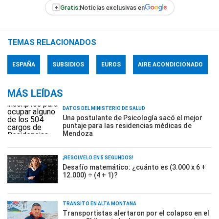
+
Gratis:
Noticias exclusivas en
TEMAS RELACIONADOS
ESPAÑA
SUBSIDIOS
EUROS
AIRE ACONDICIONADO
MÁS LEÍDAS
DATOS DEL MINISTERIO DE SALUD
Una postulante de Psicología sacó el mejor
puntaje para las residencias médicas de
Mendoza
¡RESOLVELO EN 5 SEGUNDOS!
Desafío matemático: ¿cuánto es (3.000 x 6 +
12.000) ÷ (4 + 1)?
TRÁNSITO EN ALTA MONTAÑA
Transportistas alertaron por el colapso en el