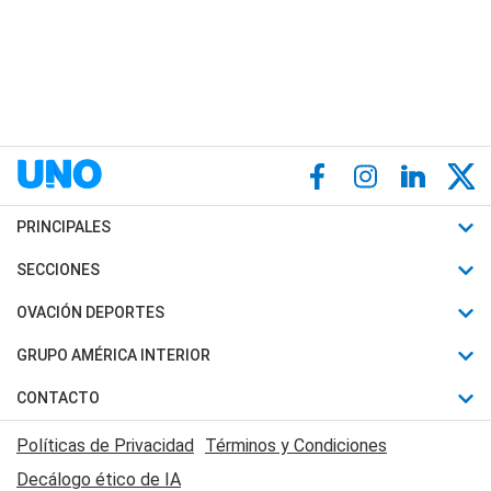
PRINCIPALES
Últimas Noticias
SECCIONES
Política
Horóscopo
OVACIÓN DEPORTES
Sociedad
Motores
Fútbol
GRUPO AMÉRICA INTERIOR
Policiales
Recetas
Mundial
Canal 7 en Vivo
CONTACTO
Judiciales
Trucos caseros
Automovilismo
Radio Nihuil
Acerca de Nosotros
Economia
Políticas de Privacidad
Términos y Condiciones
Series y Películas
Rugby
FM UNA
Contactanos
Decálogo ético de IA
Edictos y Solicitadas