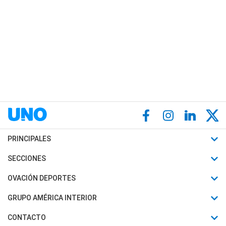
PRINCIPALES
Últimas Noticias
SECCIONES
Política
Horóscopo
OVACIÓN DEPORTES
Sociedad
Motores
Fútbol
GRUPO AMÉRICA INTERIOR
Policiales
Recetas
Mundial
Canal 7 en Vivo
CONTACTO
Judiciales