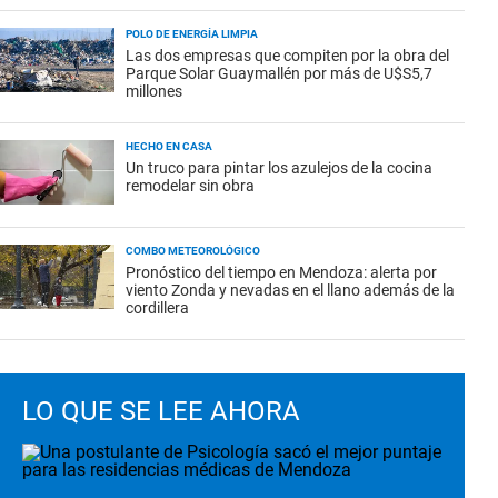
POLO DE ENERGÍA LIMPIA
Las dos empresas que compiten por la obra del
Parque Solar Guaymallén por más de U$S5,7
millones
HECHO EN CASA
Un truco para pintar los azulejos de la cocina
remodelar sin obra
COMBO METEOROLÓGICO
Pronóstico del tiempo en Mendoza: alerta por
viento Zonda y nevadas en el llano además de la
cordillera
LO QUE SE LEE AHORA