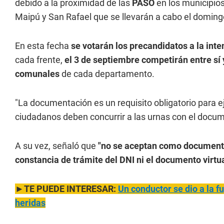
debido a la proximidad de las
PASO
en los municipios
Maipú y San Rafael que se llevarán a cabo el domingo
En esta fecha
se votarán los precandidatos a la int
cada frente,
el 3 de septiembre competirán entre sí 
comunales
de cada departamento.
"La documentación es un requisito obligatorio para ej
ciudadanos deben concurrir a las urnas con el docum
A su vez, señaló que
"no se aceptan como documentos
constancia de trámite del DNI ni el documento virtua
►TE PUEDE INTERESAR:
Un conductor se dio a la f
heridas