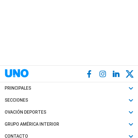
PRINCIPALES
Últimas Noticias
SECCIONES
Política
Horóscopo
OVACIÓN DEPORTES
Sociedad
Motores
Fútbol
GRUPO AMÉRICA INTERIOR
Policiales
Recetas
Mundial
Canal 7 en Vivo
CONTACTO