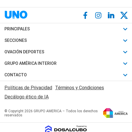
PRINCIPALES
Últimas Noticias
SECCIONES
Política
Horóscopo
OVACIÓN DEPORTES
Sociedad
Motores
Fútbol
GRUPO AMÉRICA INTERIOR
Policiales
Recetas
Mundial
Canal 7 en Vivo
CONTACTO
Judiciales
Trucos caseros
Automovilismo
Radio Nihuil
Acerca de Nosotros
Economia
Políticas de Privacidad
Términos y Condiciones
Series y Películas
Rugby
FM UNA
Contactanos
Decálogo ético de IA
Edictos y Solicitadas
Tenis
Radio Brava
Newsletter
Básquet
© Copyright 2026 GRUPO AMERICA – Todos los derechos
San Juan 8
reservados
Boxeo
Fuera de Juego