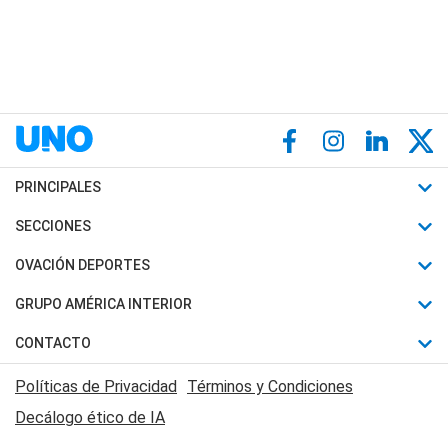
PRINCIPALES
Últimas Noticias
SECCIONES
Política
Horóscopo
OVACIÓN DEPORTES
Sociedad
Motores
Fútbol
GRUPO AMÉRICA INTERIOR
Policiales
Recetas
Mundial
Canal 7 en Vivo
CONTACTO
Judiciales
Trucos caseros
Automovilismo
Radio Nihuil
Acerca de Nosotros
Economia
Políticas de Privacidad
Términos y Condiciones
Series y Películas
Rugby
FM UNA
Contactanos
Decálogo ético de IA
Edictos y Solicitadas
Tenis
Radio Brava
Newsletter