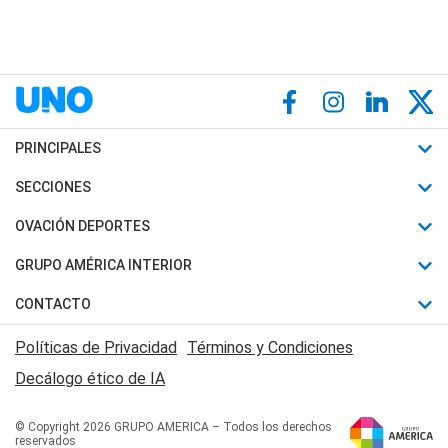
PRINCIPALES
Últimas Noticias
SECCIONES
Política
Horóscopo
OVACIÓN DEPORTES
Sociedad
Motores
Fútbol
GRUPO AMÉRICA INTERIOR
Policiales
Recetas
Mundial
Canal 7 en Vivo
CONTACTO
Judiciales
Trucos caseros
Automovilismo
Radio Nihuil
Acerca de Nosotros
Economia
Políticas de Privacidad
Términos y Condiciones
Series y Películas
Rugby
FM UNA
Contactanos
Decálogo ético de IA
Edictos y Solicitadas
Tenis
Radio Brava
Newsletter
Básquet
© Copyright 2026 GRUPO AMERICA – Todos los derechos
San Juan 8
reservados