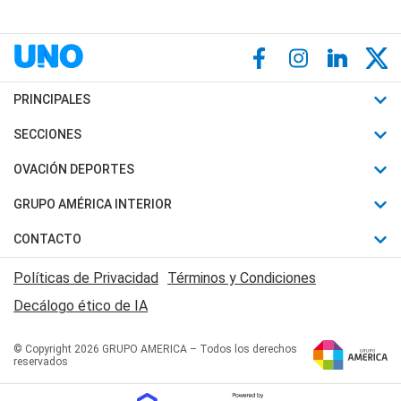
PRINCIPALES
Últimas Noticias
SECCIONES
Política
Horóscopo
OVACIÓN DEPORTES
Sociedad
Motores
Fútbol
GRUPO AMÉRICA INTERIOR
Policiales
Recetas
Mundial
Canal 7 en Vivo
CONTACTO
Judiciales
Trucos caseros
Automovilismo
Radio Nihuil
Acerca de Nosotros
Economia
Políticas de Privacidad
Términos y Condiciones
Series y Películas
Rugby
FM UNA
Contactanos
Decálogo ético de IA
Edictos y Solicitadas
Tenis
Radio Brava
Newsletter
Básquet
© Copyright 2026 GRUPO AMERICA – Todos los derechos
San Juan 8
reservados
Boxeo