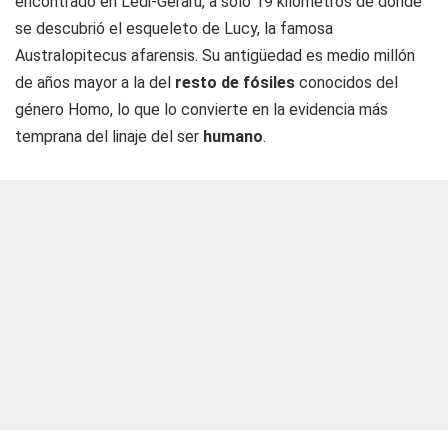
encontrado en Ledi-Geraru, a solo 19 kilómetros de donde
se descubrió el esqueleto de
Lucy
, la famosa
Australopitecus
afarensis
. Su antigüedad es medio millón
de años mayor a la del
resto de fósiles
conocidos del
género
Homo
, lo que lo convierte en la evidencia más
temprana del linaje del ser
humano
.