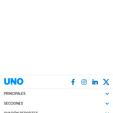
PRINCIPALES
Últimas Noticias
SECCIONES
Política