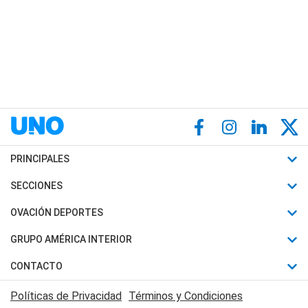
PRINCIPALES
Últimas Noticias
SECCIONES
Política
Horóscopo
OVACIÓN DEPORTES
Sociedad
Motores
Fútbol
GRUPO AMÉRICA INTERIOR
Policiales
Recetas
Mundial
Canal 7 en Vivo
CONTACTO
Judiciales
Trucos caseros
Automovilismo
Radio Nihuil
Acerca de Nosotros
Economia
Políticas de Privacidad
Términos y Condiciones
Series y Películas
Rugby