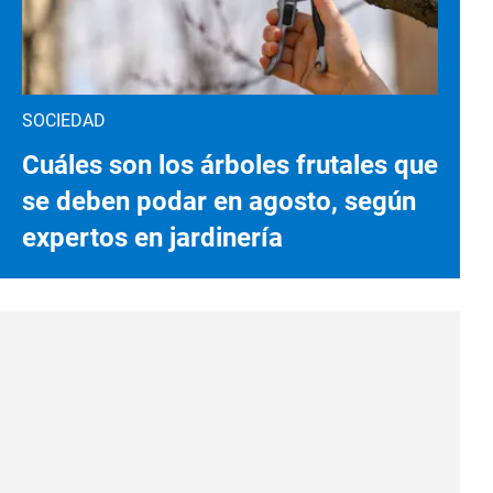
SOCIEDAD
Cuáles son los árboles frutales que
se deben podar en agosto, según
expertos en jardinería