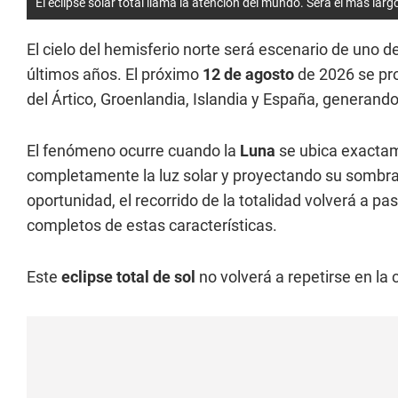
El eclipse solar total llama la atención del mundo. Será el más largo
El cielo del hemisferio norte será escenario de uno
últimos años. El próximo
12 de agosto
de 2026 se pr
del Ártico, Groenlandia, Islandia y España, generando
El fenómeno ocurre cuando la
Luna
se ubica exactam
completamente la luz solar y proyectando su sombra
oportunidad, el recorrido de la totalidad volverá a pa
completos de estas características.
Este
eclipse total de sol
no volverá a repetirse en la