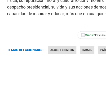
física; su reputación moral y cultural lo convirtió e
despacho presidencial, su vida y sus acciones demos
capacidad de inspirar y educar, más que en cualquier t
+
Gratis:
Noticias 
TEMAS RELACIONADOS:
ALBERT EINSTEIN
ISRAEL
PAÍ