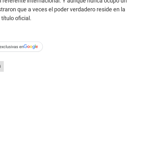
n un referente internacional. Y aunque nunca ocupó un
traron que a veces el poder verdadero reside en la
ítulo oficial.
exclusivas en
S