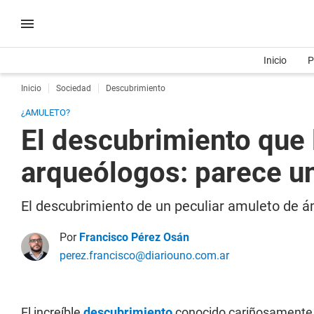
Inicio
P
Inicio
Sociedad
Descubrimiento
¿AMULETO?
El descubrimiento que 
arqueólogos: parece u
El descubrimiento de un peculiar amuleto de 
Por
Francisco Pérez Osán
perez.francisco@diariouno.com.ar
El increíble
descubrimiento
conocido cariñosamente 