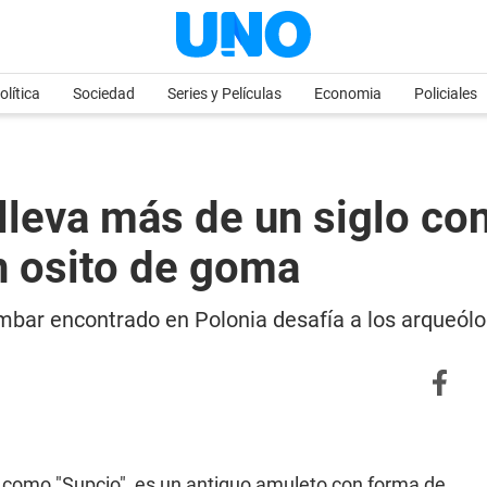
olítica
Sociedad
Series y Películas
Economia
Policiales
lleva más de un siglo co
n osito de goma
ámbar encontrado en Polonia desafía a los arqueó
como "Supcio", es un antiguo amuleto con forma de