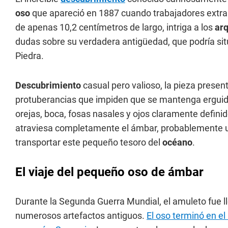
oso
que apareció en 1887 cuando trabajadores extraí
de apenas 10,2 centímetros de largo, intriga a los
ar
dudas sobre su verdadera antigüedad, que podría situ
Piedra.
Descubrimiento
casual pero valioso, la pieza presen
protuberancias que impiden que se mantenga erguid
orejas, boca, fosas nasales y ojos claramente definido
atraviesa completamente el ámbar, probablemente ut
transportar este pequeño tesoro del
océano
.
El viaje del pequeño
oso
de ámbar
Durante la Segunda Guerra Mundial, el amuleto fue l
numerosos artefactos antiguos.
El oso terminó en e