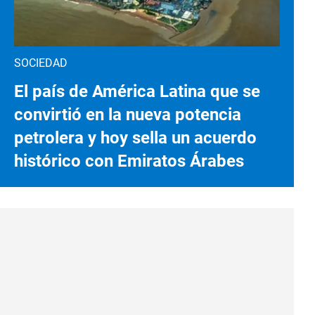
SOCIEDAD
El país de América Latina que se
convirtió en la nueva potencia
petrolera y hoy sella un acuerdo
histórico con Emiratos Árabes