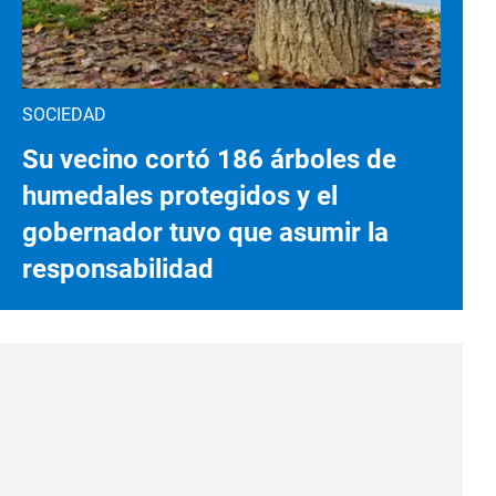
SOCIEDAD
Su vecino cortó 186 árboles de
humedales protegidos y el
gobernador tuvo que asumir la
responsabilidad