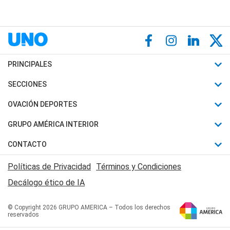
PRINCIPALES
Últimas Noticias
SECCIONES
Política
Horóscopo
OVACIÓN DEPORTES
Sociedad
Motores
Fútbol
GRUPO AMÉRICA INTERIOR
Policiales
Recetas
Mundial
Canal 7 en Vivo
CONTACTO
Judiciales
Trucos caseros
Automovilismo
Radio Nihuil
Acerca de Nosotros
Economia
Políticas de Privacidad
Términos y Condiciones
Series y Películas
Rugby
FM UNA
Contactanos
Decálogo ético de IA
Edictos y Solicitadas
Tenis
Radio Brava
Newsletter
Básquet
© Copyright 2026 GRUPO AMERICA – Todos los derechos
San Juan 8
reservados
Boxeo