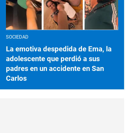
SOCIEDAD
La emotiva despedida de Ema, la
adolescente que perdió a sus
padres en un accidente en San
Carlos