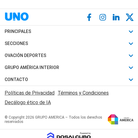
PRINCIPALES
Últimas Noticias
SECCIONES
Política
Horóscopo
OVACIÓN DEPORTES
Sociedad
Motores
Fútbol
GRUPO AMÉRICA INTERIOR
Policiales
Recetas
Mundial
Canal 7 en Vivo
CONTACTO
Judiciales
Trucos caseros
Automovilismo
Radio Nihuil
Acerca de Nosotros
Economia
Políticas de Privacidad
Términos y Condiciones
Series y Películas
Rugby
FM UNA
Contactanos
Decálogo ético de IA
Edictos y Solicitadas
Tenis
Radio Brava
Newsletter
Básquet
© Copyright 2026 GRUPO AMERICA – Todos los derechos
San Juan 8
reservados
Boxeo
Fuera de Juego