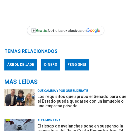
+
Gratis:
Noticias exclusivas en
TEMAS RELACIONADOS
ÁRBOL DE JADE
DINERO
FENG SHUI
MÁS LEÍDAS
QUÉ CAMBIA Y POR QUÉ EL DEBATE
Los requisitos que aprobó el Senado para que
el Estado pueda quedarse con un inmueble o
una empresa privada
ALTA MONTAÑA
El riesgo de avalanchas pone en suspenso la
reapertura del Paso Cristo Redentor tras 24