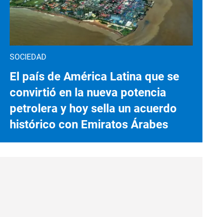
SOCIEDAD
El país de América Latina que se
convirtió en la nueva potencia
petrolera y hoy sella un acuerdo
histórico con Emiratos Árabes