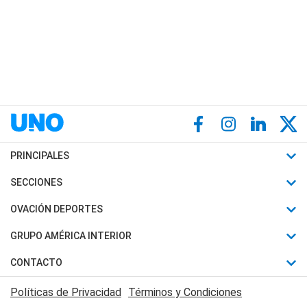
PRINCIPALES
Últimas Noticias
SECCIONES
Política
Horóscopo
OVACIÓN DEPORTES
Sociedad
Motores
Fútbol
GRUPO AMÉRICA INTERIOR
Policiales
Recetas
Mundial
Canal 7 en Vivo
CONTACTO
Judiciales
Trucos caseros
Automovilismo
Radio Nihuil
Acerca de Nosotros
Economia
Políticas de Privacidad
Términos y Condiciones
Series y Películas
Rugby
FM UNA