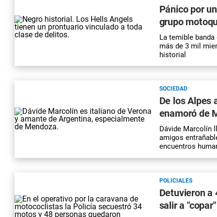
Pánico por un
grupo motoqu
La temible banda 
más de 3 mil mie
historial
SOCIEDAD
De los Alpes 
enamoró de M
Dávide Marcolín l
amigos entrañabl
encuentros huma
POLICIALES
Detuvieron a 
salir a "copa