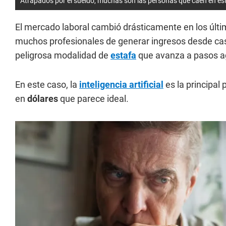
Atrapados por el sueldo, muchas son las personas que caen en es
El mercado laboral cambió drásticamente en los últim
muchos profesionales de generar ingresos desde casa
peligrosa modalidad de
estafa
que avanza a pasos a
En este caso, la
inteligencia artificial
es la principal
en
dólares
que parece ideal.