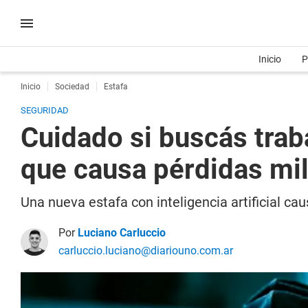
Inicio
P
Inicio
Sociedad
Estafa
SEGURIDAD
Cuidado si buscás trabaj
que causa pérdidas mil
Una nueva estafa con inteligencia artificial cau
Por
Luciano Carluccio
carluccio.luciano@diariouno.com.ar