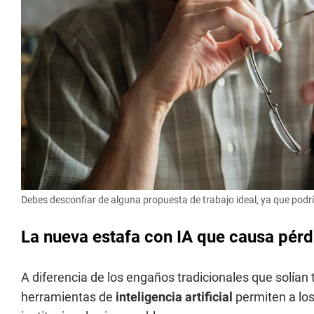
Debes desconfiar de alguna propuesta de trabajo ideal, ya que podrí
La nueva estafa con IA que causa pérd
A diferencia de los engaños tradicionales que solían 
herramientas de
inteligencia artificial
permiten a los