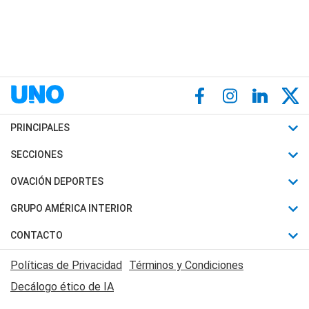
PRINCIPALES
Últimas Noticias
SECCIONES
Política
Horóscopo
OVACIÓN DEPORTES
Sociedad
Motores
Fútbol
GRUPO AMÉRICA INTERIOR
Policiales
Recetas
Mundial
Canal 7 en Vivo
CONTACTO
Judiciales
Trucos caseros
Automovilismo
Radio Nihuil
Acerca de Nosotros
Economia
Políticas de Privacidad
Términos y Condiciones
Series y Películas
Rugby
FM UNA
Contactanos
Decálogo ético de IA
Edictos y Solicitadas
Tenis
Radio Brava
Newsletter