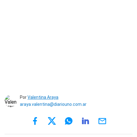
Por
Valentina Araya
araya.valentina@diariouno.com.ar