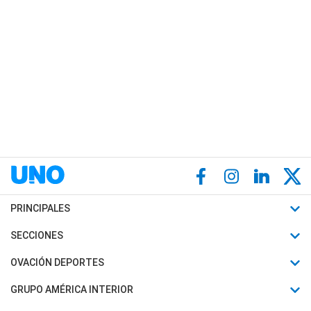
PRINCIPALES
Últimas Noticias
SECCIONES
Política
Horóscopo
OVACIÓN DEPORTES
Sociedad
Motores
Fútbol
GRUPO AMÉRICA INTERIOR
Policiales
Recetas