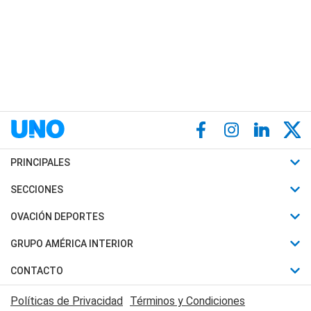
PRINCIPALES
Últimas Noticias
SECCIONES
Política
Horóscopo
OVACIÓN DEPORTES
Sociedad
Motores
Fútbol
GRUPO AMÉRICA INTERIOR
Policiales
Recetas
Mundial
Canal 7 en Vivo
CONTACTO
Judiciales
Trucos caseros
Automovilismo
Radio Nihuil
Acerca de Nosotros
Economia
Políticas de Privacidad
Términos y Condiciones
Series y Películas
Rugby