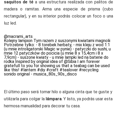
saquitos de té
a una estructura realizada con palitos de
madera o ramitas. Arma una especie de prisma (cubo
rectangular), y en su interior podrás colocar un foco o una
luz led.
@macrami_arts
Kolejny lampion Tym razem z suszonymi kwiatami magnolii
Potrzebne tylko: - 8 torebek herbaty, - mix kleju z wod 1:1
(u mnie introligatorski Magic w pynie) - patyczki do sushi, u
mnie 12 patyczków do pocicia (u mnie 8 x 15,4cm i 8 x
7,9cm) - suszone kwiaty - u mnie lampki led na baterie do
rodka Inspired by original idea of @Sibia I am forever
gratefull to you for showing us that a teabag can be used
like this!
#lantern
#diy
#craft
#tealover
#recycling
sonido original - musica_80s_90s_disco
El último paso será tomar hilo o alguna cinta que te guste y
utilizarla para colgar la
lámpara
. Y listo, ya podrás usar esta
hermosa manualidad para decorar tu casa.