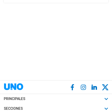
PRINCIPALES
Últimas Noticias
SECCIONES