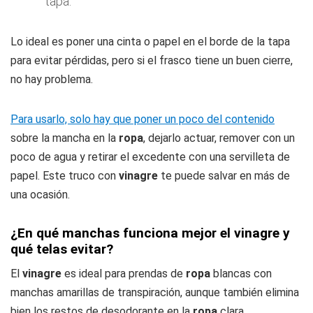
tapa.
Lo ideal es poner una cinta o papel en el borde de la tapa
para evitar pérdidas, pero si el frasco tiene un buen cierre,
no hay problema.
Para usarlo, solo hay que poner un poco del contenido
sobre la mancha en la
ropa
, dejarlo actuar, remover con un
poco de agua y retirar el excedente con una servilleta de
papel. Este truco con
vinagre
te puede salvar en más de
una ocasión.
¿En qué manchas funciona mejor el vinagre y
qué telas evitar?
El
vinagre
es ideal para prendas de
ropa
blancas con
manchas amarillas de transpiración, aunque también elimina
bien los restos de desodorante en la
ropa
clara.