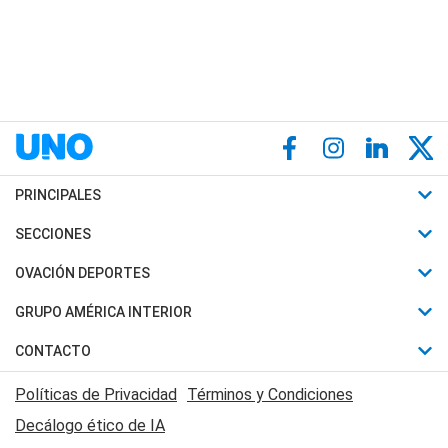
PRINCIPALES
Últimas Noticias
SECCIONES
Política
Horóscopo
OVACIÓN DEPORTES
Sociedad
Motores
Fútbol
GRUPO AMÉRICA INTERIOR
Policiales
Recetas
Mundial
Canal 7 en Vivo
CONTACTO
Judiciales
Trucos caseros
Automovilismo
Radio Nihuil
Acerca de Nosotros
Economia
Políticas de Privacidad
Términos y Condiciones
Series y Películas
Rugby
FM UNA
Contactanos
Decálogo ético de IA
Edictos y Solicitadas
Tenis
Radio Brava