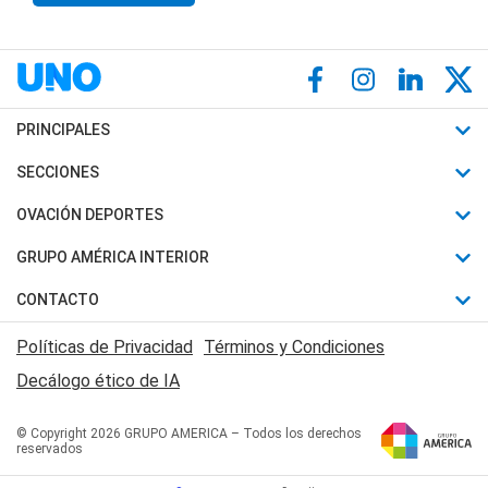
PRINCIPALES
Últimas Noticias
SECCIONES
Política
Horóscopo
OVACIÓN DEPORTES
Sociedad
Motores
Fútbol
GRUPO AMÉRICA INTERIOR
Policiales
Recetas
Mundial
Canal 7 en Vivo
CONTACTO
Judiciales
Trucos caseros
Automovilismo
Radio Nihuil
Acerca de Nosotros
Economia
Políticas de Privacidad
Términos y Condiciones
Series y Películas
Rugby
FM UNA
Contactanos
Decálogo ético de IA
Edictos y Solicitadas
Tenis
Radio Brava
Newsletter
Básquet
© Copyright 2026 GRUPO AMERICA – Todos los derechos
San Juan 8
reservados
Boxeo