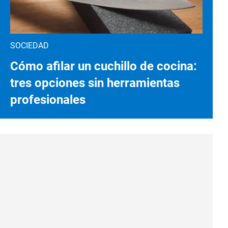
SOCIEDAD
Cómo afilar un cuchillo de cocina:
tres opciones sin herramientas
profesionales