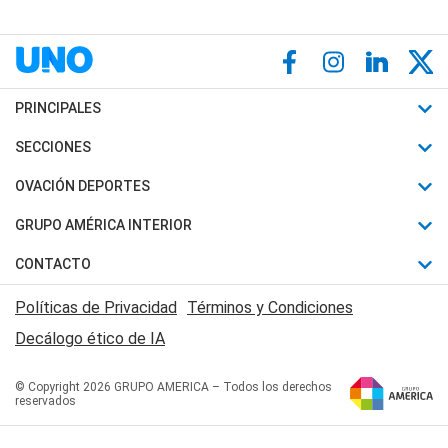
PRINCIPALES
Últimas Noticias
SECCIONES
Política
Horóscopo
OVACIÓN DEPORTES
Sociedad
Motores
Fútbol
GRUPO AMÉRICA INTERIOR
Policiales
Recetas
Mundial
Canal 7 en Vivo
CONTACTO
Judiciales
Trucos caseros
Automovilismo
Radio Nihuil
Acerca de Nosotros
Economia
Políticas de Privacidad
Términos y Condiciones
Series y Películas
Rugby
FM UNA
Contactanos
Decálogo ético de IA
Edictos y Solicitadas
Tenis
Radio Brava
Newsletter
Básquet
© Copyright 2026 GRUPO AMERICA – Todos los derechos
San Juan 8
reservados
Boxeo