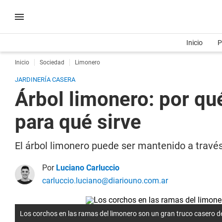
Inicio
P
Inicio
Sociedad
Limonero
JARDINERÍA CASERA
Árbol limonero: por q
para qué sirve
El árbol limonero puede ser mantenido a travé
Por
Luciano Carluccio
carluccio.luciano@diariouno.com.ar
Los corchos en las ramas del limonero son un gran truco casero de