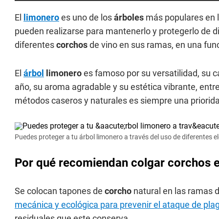
El
limonero
es uno de los
árboles
más populares en lo
pueden realizarse para mantenerlo y protegerlo de di
diferentes
corchos
de vino en sus ramas, en una fun
El
árbol
limonero
es famoso por su versatilidad, su 
año, su aroma agradable y su estética vibrante, entr
métodos caseros y naturales es siempre una priorid
Puedes proteger a tu árbol limonero a través del uso de diferentes 
Por qué recomiendan colgar corchos e
Se colocan tapones de
corcho
natural en las ramas 
mecánica y ecológica para prevenir el ataque de pla
residuales que este conserva.