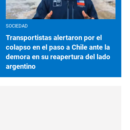
SOCIEDAD
Transportistas alertaron por el
colapso en el paso a Chile ante la
demora en su reapertura del lado
argentino