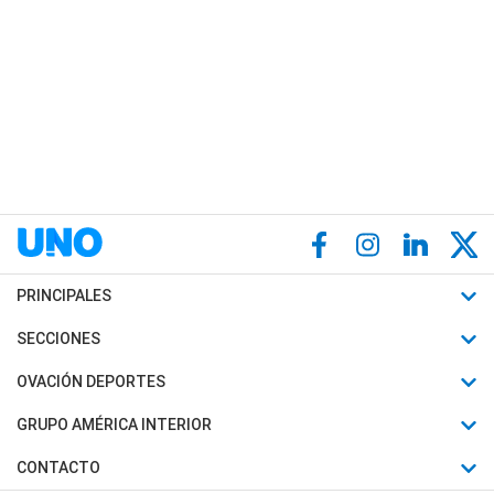
PRINCIPALES
Últimas Noticias
SECCIONES
Política
Horóscopo
OVACIÓN DEPORTES
Sociedad
Motores
Fútbol
GRUPO AMÉRICA INTERIOR
Policiales
Recetas
Mundial
Canal 7 en Vivo
CONTACTO
Judiciales
Trucos caseros