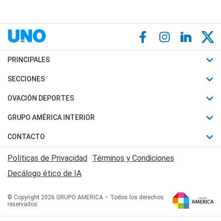
PRINCIPALES
Últimas Noticias
SECCIONES
Política
Horóscopo
OVACIÓN DEPORTES
Sociedad
Motores
Fútbol
GRUPO AMÉRICA INTERIOR
Policiales
Recetas
Mundial
Canal 7 en Vivo
CONTACTO
Judiciales
Trucos caseros
Automovilismo
Radio Nihuil
Acerca de Nosotros
Economia
Políticas de Privacidad
Términos y Condiciones
Series y Películas
Rugby
FM UNA
Contactanos
Decálogo ético de IA
Edictos y Solicitadas
Tenis
Radio Brava
Newsletter
Básquet
© Copyright 2026 GRUPO AMERICA – Todos los derechos
San Juan 8
reservados
Boxeo