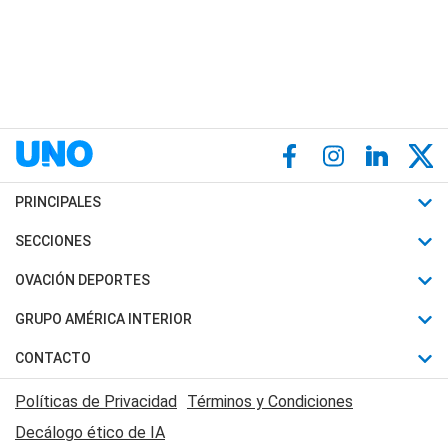
PRINCIPALES
Últimas Noticias
SECCIONES
Política
Horóscopo
OVACIÓN DEPORTES
Sociedad
Motores
Fútbol
GRUPO AMÉRICA INTERIOR
Policiales
Recetas
Mundial
Canal 7 en Vivo
CONTACTO
Judiciales
Trucos caseros
Automovilismo
Radio Nihuil
Acerca de Nosotros
Economia
Políticas de Privacidad
Términos y Condiciones
Series y Películas
Rugby
FM UNA
Contactanos
Decálogo ético de IA
Edictos y Solicitadas
Tenis