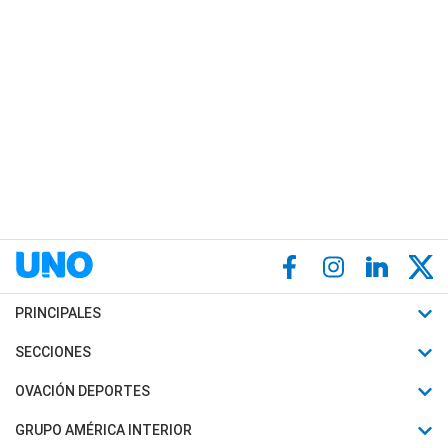
PRINCIPALES
Últimas Noticias
SECCIONES
Política
Horóscopo
OVACIÓN DEPORTES
Sociedad
Motores
Fútbol
GRUPO AMÉRICA INTERIOR
Policiales