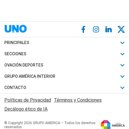
PRINCIPALES
Últimas Noticias
SECCIONES
Política
Horóscopo
OVACIÓN DEPORTES
Sociedad
Motores
Fútbol
GRUPO AMÉRICA INTERIOR
Policiales
Recetas
Mundial
Canal 7 en Vivo
CONTACTO
Judiciales
Trucos caseros
Automovilismo
Radio Nihuil
Acerca de Nosotros
Economia
Políticas de Privacidad
Términos y Condiciones
Series y Películas
Rugby
FM UNA
Contactanos
Decálogo ético de IA
Edictos y Solicitadas
Tenis
Radio Brava
Newsletter
Básquet
© Copyright 2026 GRUPO AMERICA – Todos los derechos
San Juan 8
reservados