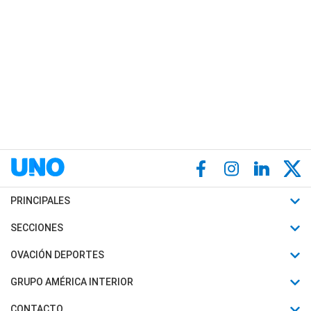
PRINCIPALES
Últimas Noticias
SECCIONES
Política
Horóscopo
OVACIÓN DEPORTES
Sociedad
Motores
Fútbol
GRUPO AMÉRICA INTERIOR
Policiales
Recetas
Mundial
Canal 7 en Vivo
CONTACTO