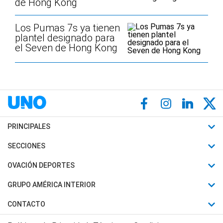
de Hong Kong
Los Pumas 7s ya tienen
plantel designado para
el Seven de Hong Kong
PRINCIPALES
Últimas Noticias
SECCIONES
Política
Horóscopo
OVACIÓN DEPORTES
Sociedad
Motores
Fútbol
GRUPO AMÉRICA INTERIOR
Policiales
Recetas
Mundial
Canal 7 en Vivo
CONTACTO
Judiciales
Trucos caseros
Automovilismo
Radio Nihuil