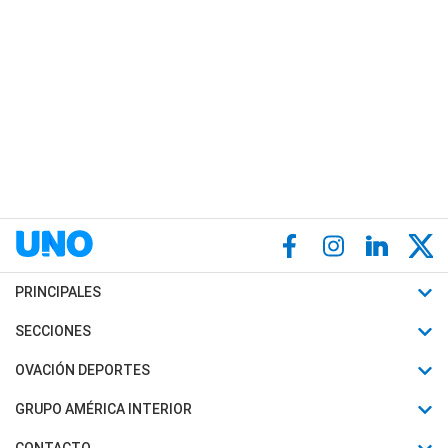
PRINCIPALES
Últimas Noticias
SECCIONES
Política
Horóscopo
OVACIÓN DEPORTES
Sociedad
Motores
Fútbol
GRUPO AMÉRICA INTERIOR
Policiales
Recetas
Mundial
Canal 7 en Vivo