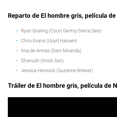
Reparto de El hombre gris, película de 
Ryan Gosling (Court Gentry/Sierra Seis)
Chris Evans (Lloyd Hansen)
Ana de Armas (Dani Miranda)
Dhanush (Avick San)
Jessica Henwick (Suzanne Brewer)
Tráiler de El hombre gris, película de N