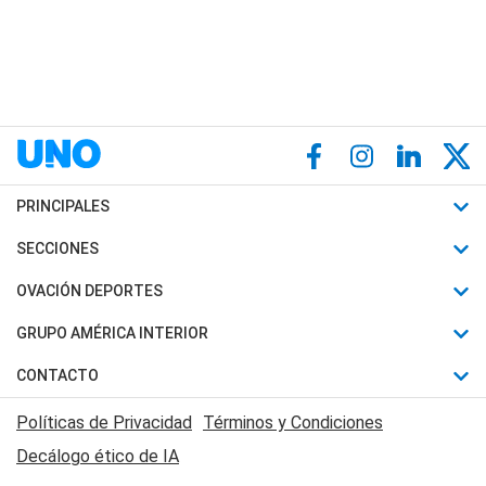
PRINCIPALES
Últimas Noticias
SECCIONES
Política
Horóscopo
OVACIÓN DEPORTES
Sociedad
Motores
Fútbol
GRUPO AMÉRICA INTERIOR
Policiales
Recetas
Mundial
Canal 7 en Vivo
CONTACTO
Judiciales
Trucos caseros
Automovilismo
Radio Nihuil
Acerca de Nosotros
Economia
Políticas de Privacidad
Términos y Condiciones
Series y Películas
Rugby
FM UNA
Contactanos
Decálogo ético de IA
Edictos y Solicitadas
Tenis
Radio Brava