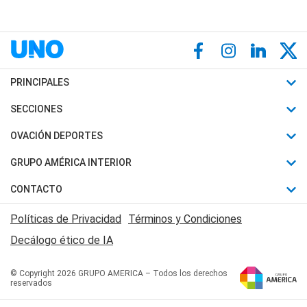
PRINCIPALES
Últimas Noticias
SECCIONES
Política
Horóscopo
OVACIÓN DEPORTES
Sociedad
Motores
Fútbol
GRUPO AMÉRICA INTERIOR
Policiales
Recetas
Mundial
Canal 7 en Vivo
CONTACTO
Judiciales
Trucos caseros
Automovilismo
Radio Nihuil
Acerca de Nosotros
Economia
Políticas de Privacidad
Términos y Condiciones
Series y Películas
Rugby
FM UNA
Contactanos
Decálogo ético de IA
Edictos y Solicitadas
Tenis
Radio Brava
Newsletter
Básquet
© Copyright 2026 GRUPO AMERICA – Todos los derechos
San Juan 8
reservados
Boxeo