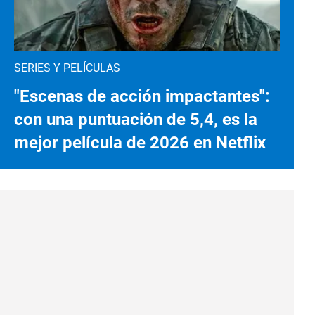
SERIES Y PELÍCULAS
"Escenas de acción impactantes":
con una puntuación de 5,4, es la
mejor película de 2026 en Netflix