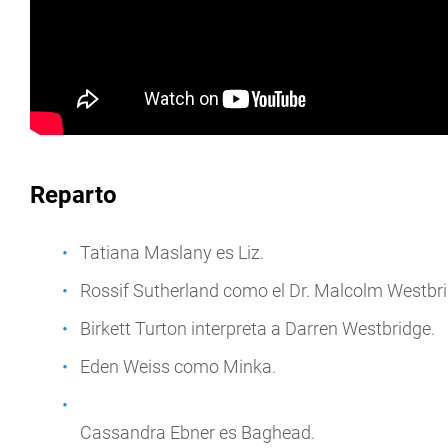
Reparto
Tatiana Maslany es Liz.
Rossif Sutherland como el Dr. Malcolm Westbri
Birkett Turton interpreta a Darren Westbridge.
Eden Weiss como Minka.
Cassandra Ebner es Baghead.