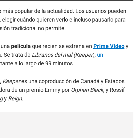
o más popular de la actualidad. Los usuarios pueden
, elegir cuándo quieren verlo e incluso pausarlo para
sión tradicional no permite.
n una
película
que recién se estrena en
Prime Video
y
a. Se trata de
Líbranos del mal
(Keeper
),
un
tante a lo largo de 99 minutos.
d,
Keeper
es una coproducción de Canadá y Estados
adora de un premio Emmy por
Orphan Black
, y Rossif
g
y
Reign
.