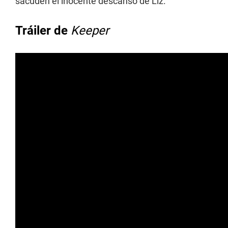
sacuden el inocente descanso de Liz.
Tráiler de
Keeper