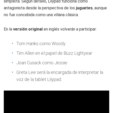
simplista. Según detalló, Lilypad funciona como
antagonista desde la perspectiva de los
juguetes
, aunque
no fue concebida como una villana clásica.
En la
versión original
en inglés volverán a participar:
Tom Hanks como Woody
Tim Allen en el papel de Buzz Lightyear
Joan Cusack como Jessie
Greta Lee será la encargada de interpretar la
voz de la tablet Lilypad.