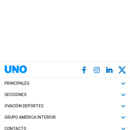
PRINCIPALES
Últimas Noticias
SECCIONES
Política
Horóscopo
OVACIÓN DEPORTES
Sociedad
Motores
Fútbol
GRUPO AMÉRICA INTERIOR
Policiales
Recetas
Mundial
Canal 7 en Vivo
CONTACTO