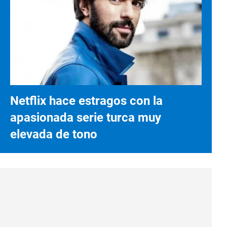
Netflix hace estragos con la
apasionada serie turca muy
elevada de tono