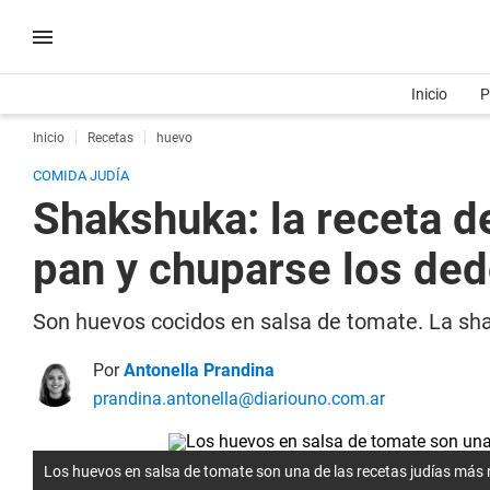
Inicio
P
Inicio
Recetas
huevo
COMIDA JUDÍA
Shakshuka: la receta d
pan y chuparse los de
Son huevos cocidos en salsa de tomate. La shak
Por
Antonella Prandina
prandina.antonella@diariouno.com.ar
Los huevos en salsa de tomate son una de las recetas judías más ri